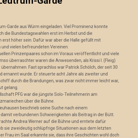
 Leutrum-Garde
rum-Garde aus Würm eingeladen. Viel Prominenz konnte
ch die Bundestagswahlen erst im Herbst und die
 erst höher sein. Dafür war aber die Halle gefüllt mit
 und vielen befreundeten Vereinen.
tuellen Prinzenpaares schon im Voraus veröffentlicht und viele
so überraschter waren die Anwesenden, als Krissi I. (Fleig)
 übernahmen. Fast sprachlos war Patrick Schölch, der seit 30
d ernannt wurde. Er steuerte acht Jahre als zweiter und
schiff durch die Brandungen, was zwar nicht immer leicht war,
t gelang.
lschaft PFG war die jüngste Solo-Teilnehmerin am
zmariechen über die Bühne.
Neuhausen beschrieb seine Suche nach einem
damit verbundenen Schwierigkeiten als Beitrag in der Bütt.
brachte Andrea Werner auf die Bühne und erntete dafür
 sie zweideutig schlüpfrige Situationen aus dem letzten
r Frau im Saal erkannte sie, dass ihre Geschichten wohl doch