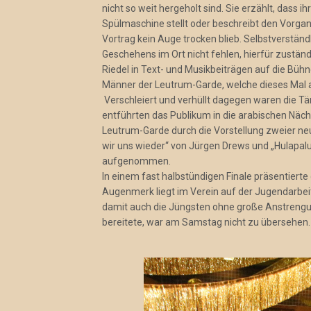
nicht so weit hergeholt sind. Sie erzählt, dass ih
Spülmaschine stellt oder beschreibt den Vorgan
Vortrag kein Auge trocken blieb. Selbstverstän
Geschehens im Ort nicht fehlen, hierfür zuständ
Riedel in Text- und Musikbeiträgen auf die Bühn
Männer der Leutrum-Garde, welche dieses Mal a
Verschleiert und verhüllt dagegen waren die 
entführten das Publikum in die arabischen Nächt
Leutrum-Garde durch die Vorstellung zweier ne
wir uns wieder“ von Jürgen Drews und „Hulapalu
aufgenommen.
In einem fast halbstündigen Finale präsentiert
Augenmerk liegt im Verein auf der Jugendarbeit
damit auch die Jüngsten ohne große Anstrengun
bereitete, war am Samstag nicht zu übersehen.