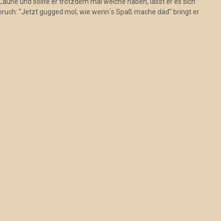
Laune und sollte er trotzdem mal welche haben, lässt er es sich
pruch: "Jetzt gugged mol, wie wenn´s Spaß mache däd" bringt er