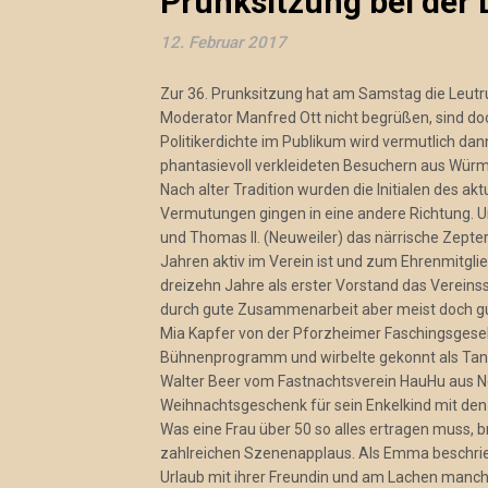
Prunksitzung bei der
12. Februar 2017
Zur 36. Prunksitzung hat am Samstag die Leut
Moderator Manfred Ott nicht begrüßen, sind do
Politikerdichte im Publikum wird vermutlich dann
phantasievoll verkleideten Besuchern aus Würm
Nach alter Tradition wurden die Initialen des ak
Vermutungen gingen in eine andere Richtung. Um
und Thomas II. (Neuweiler) das närrische Zepter
Jahren aktiv im Verein ist und zum Ehrenmitglie
dreizehn Jahre als erster Vorstand das Vereins
durch gute Zusammenarbeit aber meist doch gu
Mia Kapfer von der Pforzheimer Faschingsgesel
Bühnenprogramm und wirbelte gekonnt als Tan
Walter Beer vom Fastnachtsverein HauHu aus 
Weihnachtsgeschenk für sein Enkelkind mit den 
Was eine Frau über 50 so alles ertragen muss, 
zahlreichen Szenenapplaus. Als Emma beschrieb
Urlaub mit ihrer Freundin und am Lachen manche