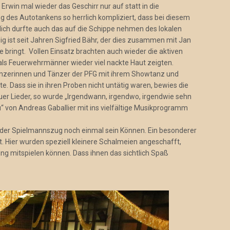
r Erwin mal wieder das Geschirr nur auf statt in die
g des Autotankens so herrlich kompliziert, dass bei diesem
dlich durfte auch das auf die Schippe nehmen des lokalen
ig ist seit Jahren Sigfried Bähr, der dies zusammen mit Jan
e bringt. Vollen Einsatz brachten auch wieder die aktiven
ls Feuerwehrmänner wieder viel nackte Haut zeigten.
Tänzerinnen und Tänzer der PFG mit ihrem Showtanz und
e. Dass sie in ihren Proben nicht untätig waren, bewies die
uer Lieder, so wurde „Irgendwann, irgendwo, irgendwie sehn
“ von Andreas Gaballier mit ins vielfältige Musikprogramm
e der Spielmannszug noch einmal sein Können. Ein besonderer
. Hier wurden speziell kleinere Schalmeien angeschafft,
g mitspielen können. Dass ihnen das sichtlich Spaß