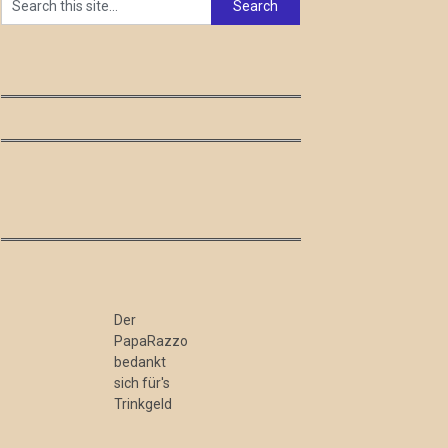
Der
PapaRazzo
bedankt
sich für's
Trinkgeld