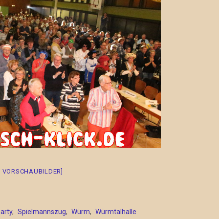
E VORSCHAUBILDER]
arty
,
Spielmannszug
,
Würm
,
Würmtalhalle