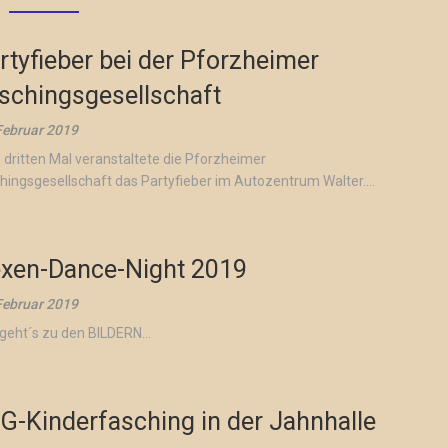
rtyfieber bei der Pforzheimer
schingsgesellschaft
Februar 2019
dritten Mal veranstaltete die Pforzheimer
hingsgesellschaft das Partyfieber im Autozentrum Walter....
xen-Dance-Night 2019
Februar 2019
 geht´s zu den BILDERN...
G-Kinderfasching in der Jahnhalle