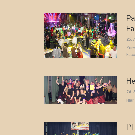
Pa
Fa
23. 
Zum 
Fasc
He
16. 
Hier
PF