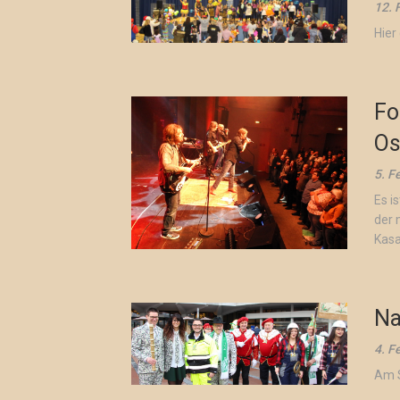
12. 
Hier
Fo
Os
5. F
Es i
der 
Kasa
Na
4. F
Am S