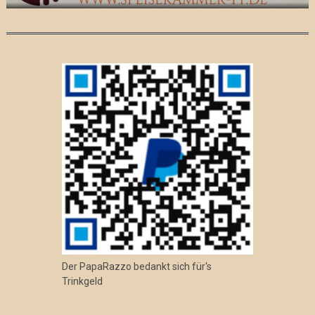
Der PapaRazzo bedankt sich für's
Trinkgeld