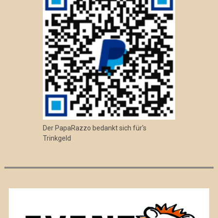
Der PapaRazzo bedankt sich für's
Trinkgeld