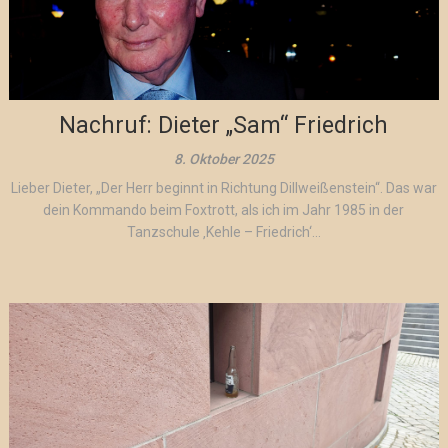
Nachruf: Dieter „Sam“ Friedrich
8. Oktober 2025
Lieber Dieter, „Der Herr beginnt in Richtung Dillweißenstein“. Das war
dein Kommando beim Foxtrott, als ich im Jahr 1985 in der
Tanzschule ‚Kehle – Friedrich‘...