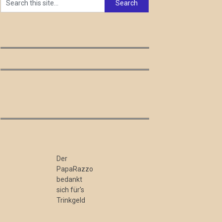
Der
PapaRazzo
bedankt
sich für's
Trinkgeld