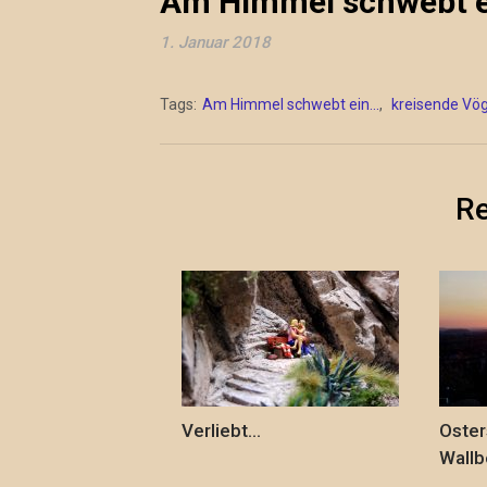
Am Himmel schwebt e
1. Januar 2018
Tags:
Am Himmel schwebt ein...
,
kreisende Vög
Re
Verliebt…
Oster
Wallb