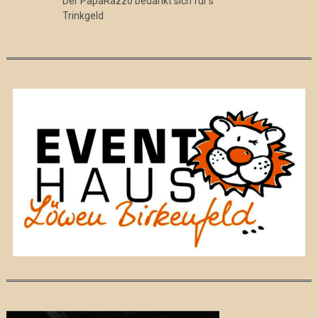
Der PapaRazzo bedankt sich für's
Trinkgeld