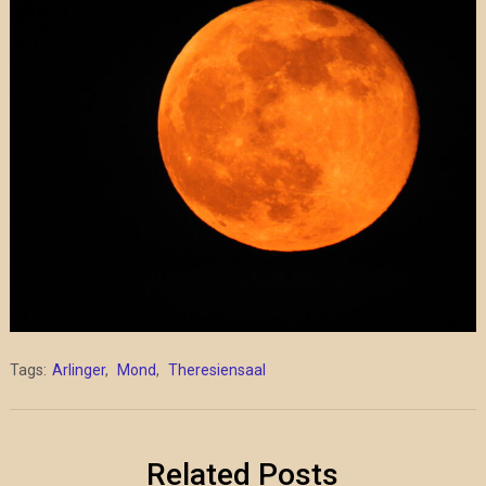
Tags:
Arlinger
,
Mond
,
Theresiensaal
Related Posts