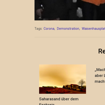
Tags:
Corona
,
Demonstration
,
Waisenhauspla
Re
„Mach
aber 
macht
Saharasand über dem
Enzkreis