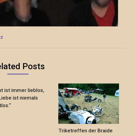
tz
lated Posts
t ist immer lieblos,
Liebe ist niemals
los.“
Triketreffen der Braide