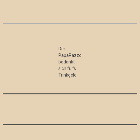
Der
PapaRazzo
bedankt
sich für's
Trinkgeld