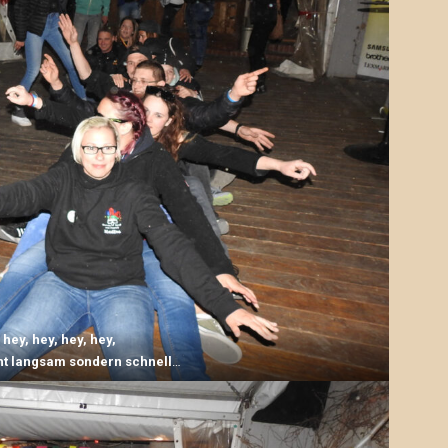
 hey, hey, hey, hey,
cht langsam sondern schnell
…