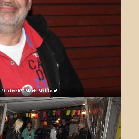
uf türkisch?? Mach-Mal-Lala
!