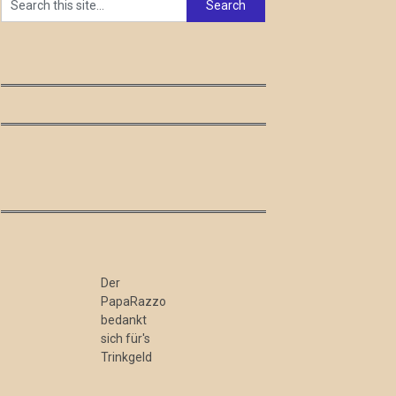
Der
PapaRazzo
bedankt
sich für's
Trinkgeld