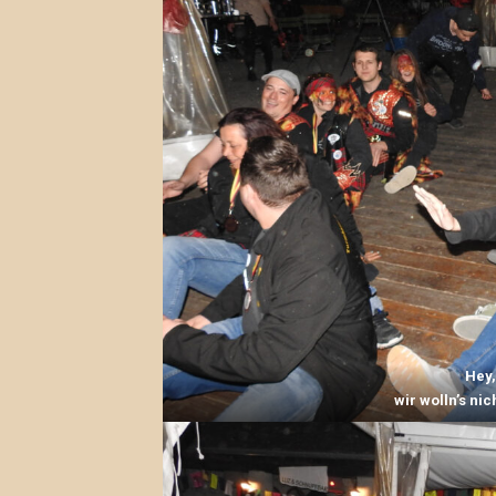
Hey,
wir wolln’s ni