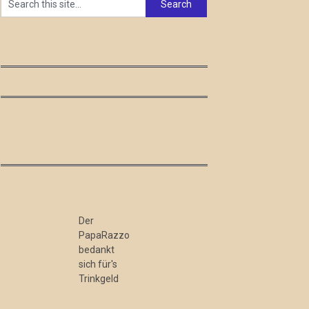
Der
PapaRazzo
bedankt
sich für's
Trinkgeld