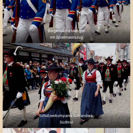
Bürgerwache Mengen
mit Spielmannszug
Schützenkompanie Schlanders,
Südtirol