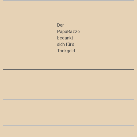
Der
PapaRazzo
bedankt
sich für's
Trinkgeld