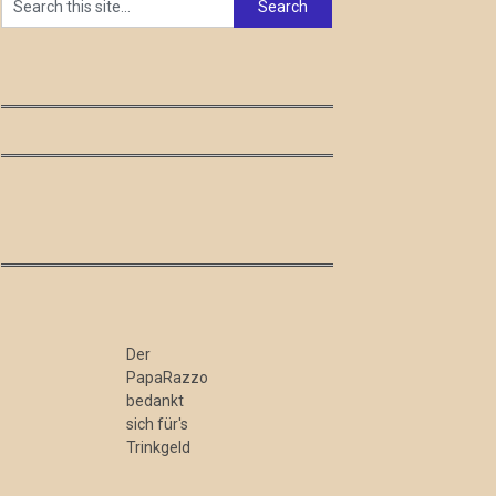
Der
PapaRazzo
bedankt
sich für's
Trinkgeld