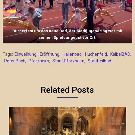
Bürgerfest um das neue Bad, der Stadtjugendring war mit
seinem Spieleangebot vor Ort.
Tags:
Einweihung
,
Eröffnung
,
Hallenbad
,
Huchenfeld
,
KeibelBAD
,
Peter Boch
,
Pforzheim
,
Stadt Pforzheim
,
Stadtteilbad
Related Posts