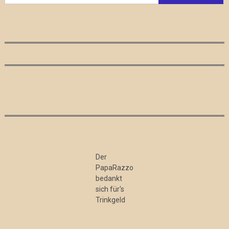
Der
PapaRazzo
bedankt
sich für's
Trinkgeld