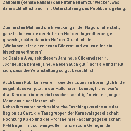
Zauberin (Renate Rauser)
den Ritter Belrem zur wecken, was
dann schließlich auch mit Unterstützung des Publikums gelang.
Zum ersten Mal fand die Erweckung in der Nagoldhalle statt,
ganz früher wurde der Ritter im Hof der Jugendherberge
geweckt, später dann im Hof der Grundschule.
„Wir haben jetzt einen neuen Gilderat und wollen alles ein
bisschen verändern“,
so Daniela Alva, seit diesem Jahr neue Gildemeisterin.
„Schließlich kehren ja neue Besen auch gut,“ lacht sie und freut
sich, dass die Veranstaltung so gut besucht ist.
Auch beim Publikum waren Töne des Lobes zu hören. „Ich finde
es gut, dass wir
jetzt in der Halle feiern können, früher war’s
draußen doch immer ein bisschen schattig.“ meint ein junger
Mann aus einer Hexenzunft.
Neben ihm waren noch zahlreiche Faschingsvereine aus der
Region zu Gast, die Tanzgruppen der Karnevalsgesellschaft
Hochburg KGHo und der Pforzheimer Faschingsgesellschaft
PFG trugen mit schwungvollen Tänzen zum Gelingen der