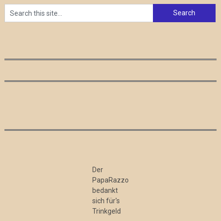
Der
PapaRazzo
bedankt
sich für's
Trinkgeld