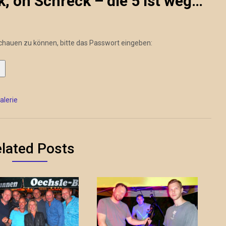
, oh Schreck – die 5 ist weg…
schauen zu können, bitte das Passwort eingeben:
lerie
lated Posts