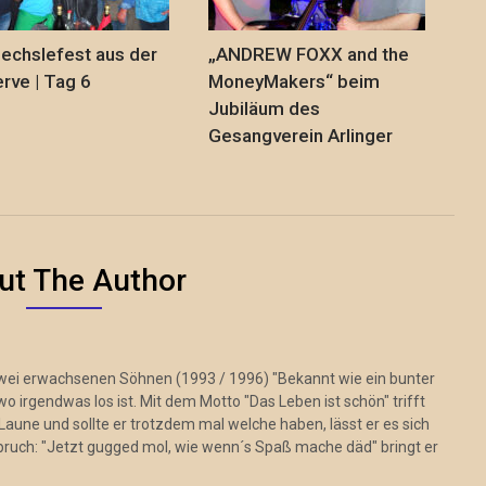
echslefest aus der
„ANDREW FOXX and the
rve | Tag 6
MoneyMakers“ beim
Jubiläum des
Gesangverein Arlinger
ut The Author
zwei erwachsenen Söhnen (1993 / 1996) "Bekannt wie ein bunter
 irgendwas los ist. Mit dem Motto "Das Leben ist schön" trifft
Laune und sollte er trotzdem mal welche haben, lässt er es sich
pruch: "Jetzt gugged mol, wie wenn´s Spaß mache däd" bringt er