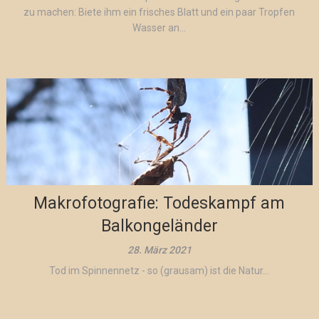
zu machen: Biete ihm ein frisches Blatt und ein paar Tropfen
Wasser an...
Makrofotografie: Todeskampf am
Balkongeländer
28. März 2021
Tod im Spinnennetz - so (grausam) ist die Natur...