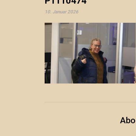
P1110474
10. Januar 2026
Abo