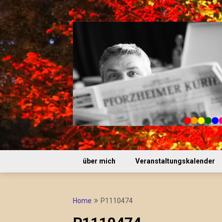
Skip
to
content
über mich
Veranstaltungskalender
Home
P1110474