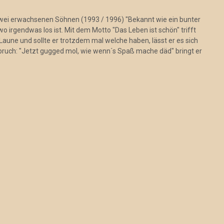
zwei erwachsenen Söhnen (1993 / 1996) "Bekannt wie ein bunter
 irgendwas los ist. Mit dem Motto "Das Leben ist schön" trifft
Laune und sollte er trotzdem mal welche haben, lässt er es sich
pruch: "Jetzt gugged mol, wie wenn´s Spaß mache däd" bringt er