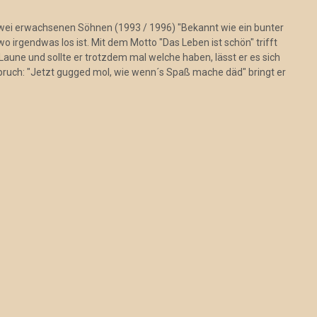
zwei erwachsenen Söhnen (1993 / 1996) "Bekannt wie ein bunter
 irgendwas los ist. Mit dem Motto "Das Leben ist schön" trifft
Laune und sollte er trotzdem mal welche haben, lässt er es sich
pruch: "Jetzt gugged mol, wie wenn´s Spaß mache däd" bringt er