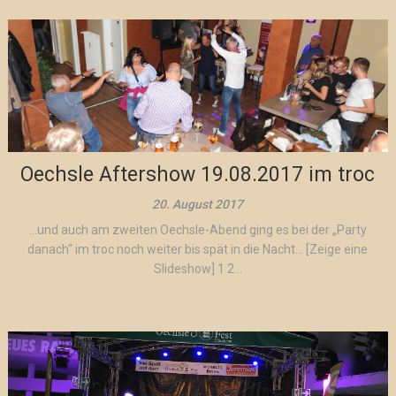
Oechsle Aftershow 19.08.2017 im troc
20. August 2017
…und auch am zweiten Oechsle-Abend ging es bei der „Party
danach“ im troc noch weiter bis spät in die Nacht… [Zeige eine
Slideshow] 1 2...