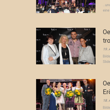
…und
eine
Oe
tr
19. 
Bild
Slid
Oe
Er
18. 
Bild