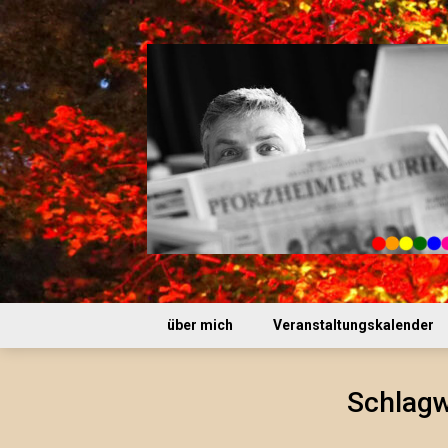
Skip
to
content
über mich
Veranstaltungskalender
Schlagw