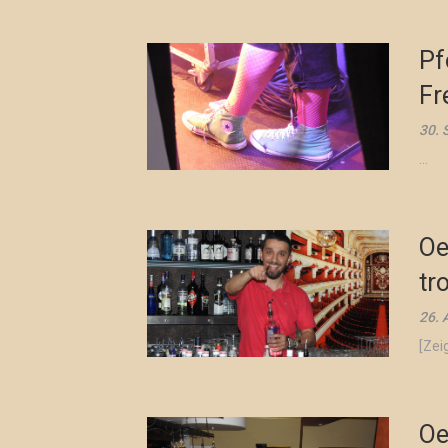
Pf
Fr
30. 
...
Oe
tr
26. 
[Zei
Oe