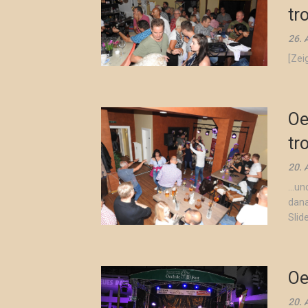
tr
26. 
[Zei
Oe
tr
20. 
…und
dana
Slide
Oe
20. 