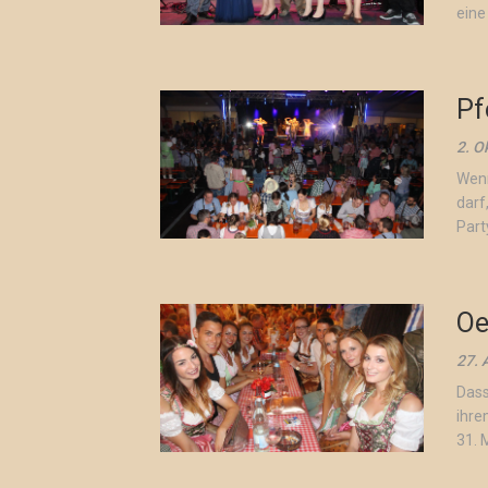
eine
Pf
2. O
Wenn
darf
Part
Oe
27. 
Dass
ihre
31. M