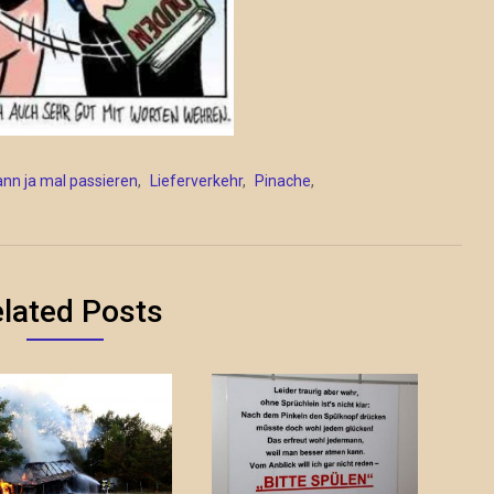
ann ja mal passieren
,
Lieferverkehr
,
Pinache
,
lated Posts