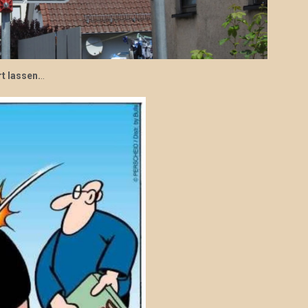
t lassen.
..